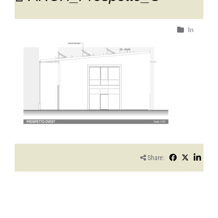
In
Share: