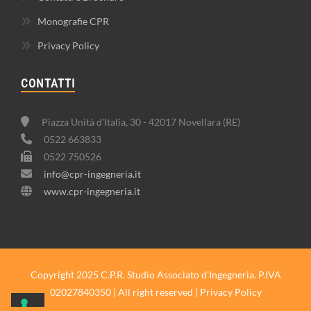
Monografie CPR
Privacy Policy
CONTATTI
Piazza Unità d'Italia, 30 - 42017 Novellara (RE)
0522 663833
0522 750526
info@cpr-ingegneria.it
www.cpr-ingegneria.it
Copyright 2025 C.P.R. Studio Associato d'Ingegneria. P.IVA
02027840350 | All right reserved |
Privacy Policy