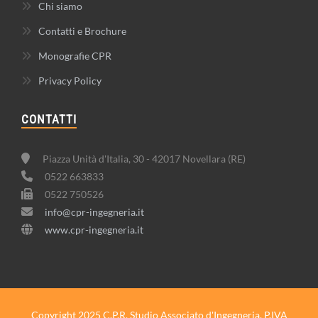
Chi siamo
Contatti e Brochure
Monografie CPR
Privacy Policy
CONTATTI
Piazza Unità d'Italia, 30 - 42017 Novellara (RE)
0522 663833
0522 750526
info@cpr-ingegneria.it
www.cpr-ingegneria.it
Copyright 2025 C.P.R. Studio Associato d'Ingegneria. P.IVA