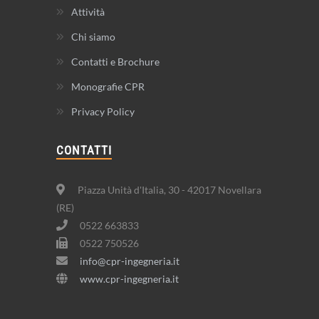
Attività
Chi siamo
Contatti e Brochure
Monografie CPR
Privacy Policy
CONTATTI
Piazza Unità d'Italia, 30 - 42017 Novellara
(RE)
0522 663833
0522 750526
info@cpr-ingegneria.it
www.cpr-ingegneria.it