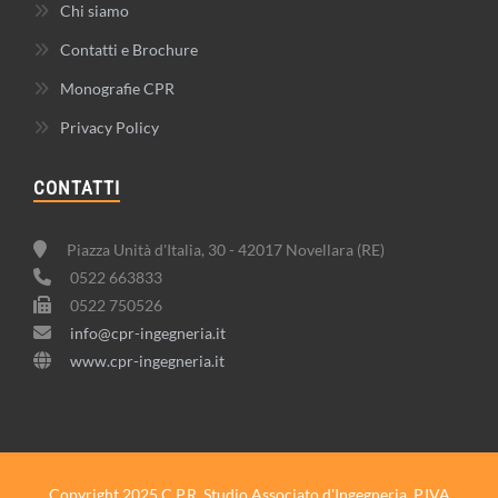
Chi siamo
Contatti e Brochure
Monografie CPR
Privacy Policy
CONTATTI
Piazza Unità d'Italia, 30 - 42017 Novellara (RE)
0522 663833
0522 750526
info@cpr-ingegneria.it
www.cpr-ingegneria.it
Copyright 2025 C.P.R. Studio Associato d'Ingegneria. P.IVA