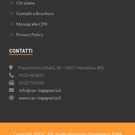
Chi siamo
Contatti e Brochure
Monografie CPR
Privacy Policy
CONTATTI
Piazza Unità d'Italia, 30 - 42017 Novellara (RE)
0522 663833
0522 750526
info@cpr-ingegneria.it
www.cpr-ingegneria.it
Copyright 2025 C.P.R. Studio Associato d'Ingegneria. P.IVA