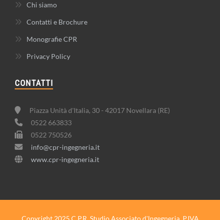
Chi siamo
Contatti e Brochure
Monografie CPR
Privacy Policy
CONTATTI
Piazza Unità d'Italia, 30 - 42017 Novellara (RE)
0522 663833
0522 750526
info@cpr-ingegneria.it
www.cpr-ingegneria.it
Copyright 2025 C.P.R. Studio Associato d'Ingegneria. P.IVA