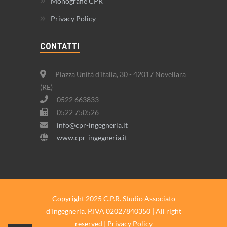
Monografie CPR
Privacy Policy
CONTATTI
Piazza Unità d'Italia, 30 - 42017 Novellara
(RE)
0522 663833
0522 750526
info@cpr-ingegneria.it
www.cpr-ingegneria.it
Copyright 2025 C.P.R. Studio Associato
d'Ingegneria. P.IVA 02027840350 | All right
reserved |
Privacy Policy