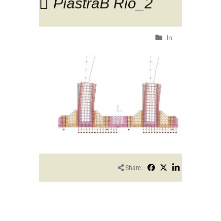
PiastraB Rio_2
In
Share: