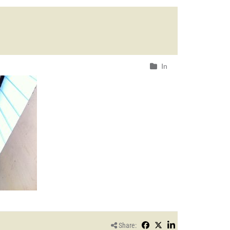
In
Share: