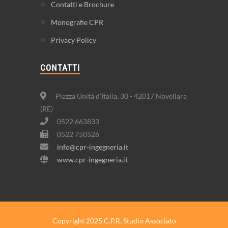
Contatti e Brochure
Monografie CPR
Privacy Policy
CONTATTI
Piazza Unità d'Italia, 30 - 42017 Novellara
(RE)
0522 663833
0522 750526
info@cpr-ingegneria.it
www.cpr-ingegneria.it
Copyright 2025 C.P.R. Studio Associato