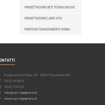
PROGETTAZIONE RETI TECNOLOGICHE
PROGETTAZIONE LINEE VITA
PRATICHE FINANZIAMENTI SISMA
ONTATTI
Piazza Unità d'Italia, 30 - 42017 Novellara (RE)
0522 663833
0522 750526
info@cpr-ingegneria.it
www.cpr-ingegneria.it