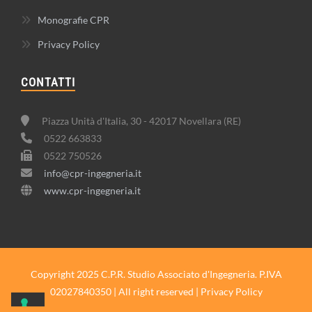
Monografie CPR
Privacy Policy
CONTATTI
Piazza Unità d'Italia, 30 - 42017 Novellara (RE)
0522 663833
0522 750526
info@cpr-ingegneria.it
www.cpr-ingegneria.it
Copyright 2025 C.P.R. Studio Associato d'Ingegneria. P.IVA
02027840350 | All right reserved |
Privacy Policy