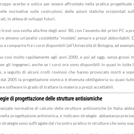
roppo acerbo e ostico per essere affrontato nella pratica progettuale c
elle normative sulle costruzioni, delle azioni statiche orizzontali s
ati, in attesa di sviluppi futuri.
ò trovò una svolta alla fine degli anni ’80, con l’avvento dei primi PC a
ire almeno un’analisi cosiddetta “modale”, sempre a prezzi abbordabili. 
o a comparire fra i corsi disponibili (all’Università di Bologna, ad esempio,
o così molto rapidamente agli anni 2000, e poi ad oggi, senza grossi m
per gli ingegneri, anche se i corsi ora sono disponibili in quasi in tutte l
e, a seguito di alcuni crolli rovinosi che hanno provocato morti e sop
), dal 2005 la progettazione sismica è divenuta obbligatoria su quasi tutto
 e software in grado di trattare la materia a prezzi accettabili.
tegie di progettazione delle strutture antisismiche
vanzate normative di calcolo delle strutture antisismiche (in Italia abb
e nella progettazione antisismica, e indicano strategie abbastanza precis
 strategie sono suffragate dal riscontro pratico in strutture che sono sopr