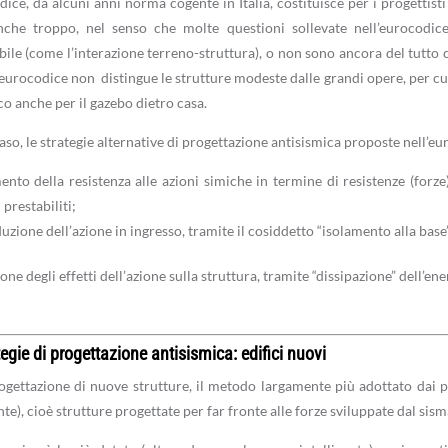
dice, da alcuni anni norma cogente in Italia, costituisce per i progettist
nche troppo, nel senso che molte questioni sollevate nell’eurocodi
bile (come l’interazione terreno-struttura), o non sono ancora del tutto c
l’eurocodice non distingue le strutture modeste dalle grandi opere, per cui
co anche per il gazebo dietro casa.
caso, le strategie alternative di progettazione antisismica proposte nell’e
ento della resistenza alle azioni simiche in termine di resistenze (forze)
i prestabiliti;
duzione dell’azione in ingresso, tramite il cosiddetto “isolamento alla base
one degli effetti dell’azione sulla struttura, tramite “dissipazione” dell’ene
tegie di progettazione antisismica:
edifici nuovi
ogettazione di nuove strutture, il metodo largamente più adottato dai pr
e), cioè strutture progettate per far fronte alle forze sviluppate dal sism