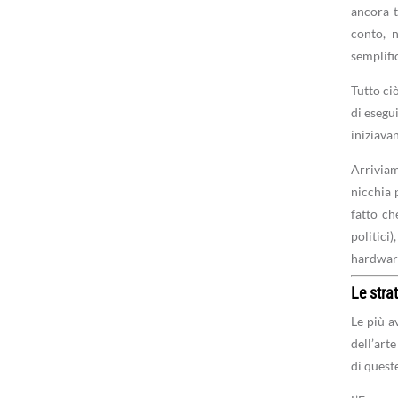
ancora t
conto, n
semplific
Tutto ci
di esegu
iniziavan
Arriviam
nicchia 
fatto ch
politici
hardware
Le stra
Le più a
dell’art
di queste