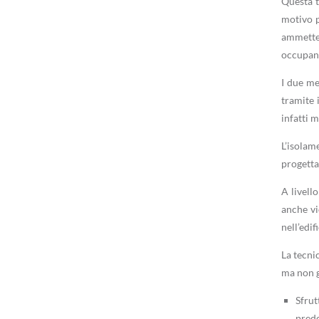
Questa t
motivo p
ammette 
occupant
I due me
tramite 
infatti 
L’isolam
progetta
A livell
anche vi
nell’edif
La tecni
ma non g
Sfru
prede