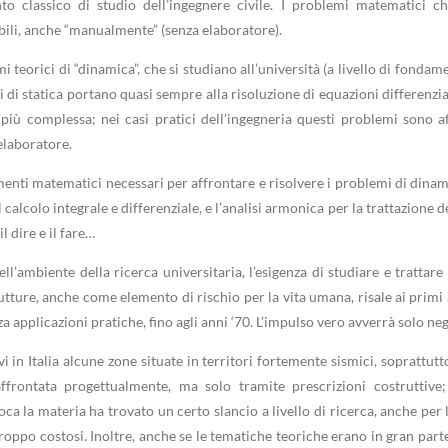
to classico di studio dell’ingegnere civile. I problemi matematici 
bili, anche “manualmente” (senza elaboratore).
i teorici di “dinamica”, che si studiano all’università (a livello di fondam
di statica portano quasi sempre alla risoluzione di equazioni differenziali
più complessa; nei casi pratici dell’ingegneria questi problemi sono af
elaboratore.
menti matematici necessari per affrontare e risolvere i problemi di dinami
il calcolo integrale e differenziale, e l’analisi armonica per la trattazione
il dire e il fare…
ll’ambiente della ricerca universitaria, l’esigenza di studiare e tratta
rutture, anche come elemento di rischio per la vita umana, risale ai primi
a applicazioni pratiche, fino agli anni ‘70. L’impulso vero avverrà solo ne
 in Italia alcune zone situate in territori fortemente sismici, soprattutto 
ffrontata progettualmente, ma solo tramite prescrizioni costruttive;
oca la materia ha trovato un certo slancio a livello di ricerca, anche per
roppo costosi. Inoltre, anche se le tematiche teoriche erano in gran parte