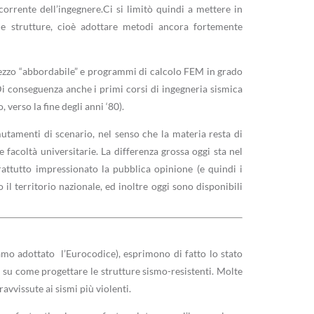
orrente dell’ingegnere.Ci si limitò quindi a mettere in
ulle strutture, cioè adottare metodi ancora fortemente
 prezzo “abbordabile” e programmi di calcolo FEM in grado
Di conseguenza anche i primi corsi di ingegneria sismica
 verso la fine degli anni ‘80).
utamenti di scenario, nel senso che la materia resta di
e facoltà universitarie. La differenza grossa oggi sta nel
rattutto impressionato la pubblica opinione (e quindi i
 il territorio nazionale, ed inoltre oggi sono disponibili
iamo adottato l’Eurocodice), esprimono di fatto lo stato
e su come progettare le strutture sismo-resistenti. Molte
avvissute ai sismi più violenti.