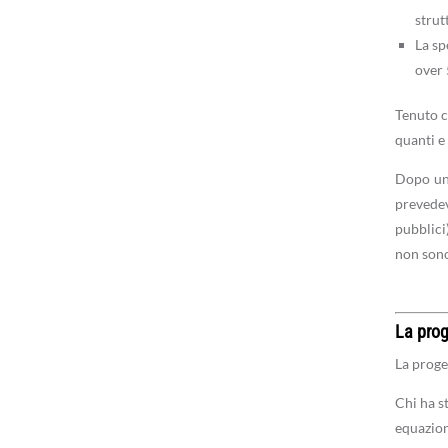
strut
La sp
over 
Tenuto c
quanti e 
Dopo un 
prevedeva
pubblici
non sono 
La proge
La proge
Chi ha s
equazion