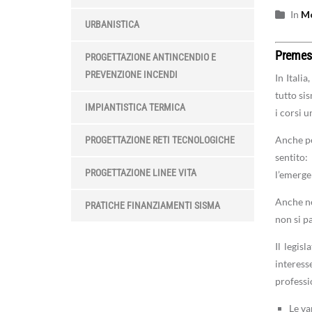
In
Mo
URBANISTICA
Premes
PROGETTAZIONE ANTINCENDIO E
PREVENZIONE INCENDI
In Itali
tutto sis
IMPIANTISTICA TERMICA
i corsi u
Anche pe
PROGETTAZIONE RETI TECNOLOGICHE
sentito:
PROGETTAZIONE LINEE VITA
l’emerge
Anche ne
PRATICHE FINANZIAMENTI SISMA
non si p
Il legis
interess
professio
Le va