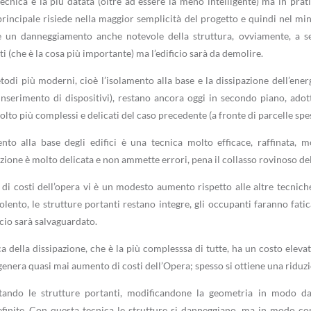
ecnica è la più datata (oltre ad essere la meno intelligente) ma in pratic
rincipale risiede nella maggior semplicità del progetto e quindi nel m
un danneggiamento anche notevole della struttura, ovviamente, a segu
i (che è la cosa più importante) ma l’edificio sarà da demolire.
todi più moderni, cioè l’isolamento alla base e la dissipazione dell’ene
inserimento di dispositivi), restano ancora oggi in secondo piano, adottat
molto più complessi e delicati del caso precedente (a fronte di parcelle sp
ento alla base degli edifici è una tecnica molto efficace, raffinata, mo
zione è molto delicata e non ammette errori, pena il collasso rovinoso dell
o di costi dell’opera vi è un modesto aumento rispetto alle altre tecniche
olento, le strutture portanti restano integre, gli occupanti faranno fati
icio sarà salvaguardato.
ca della dissipazione, che è la più complesssa di tutte, ha un costo eleva
enera quasi mai aumento di costi dell’Opera; spesso si ottiene una riduzio
ttando le strutture portanti, modificandone la geometria in modo da
finite. Con questa tecnica le strutture si danneggiano, ma in modo cont