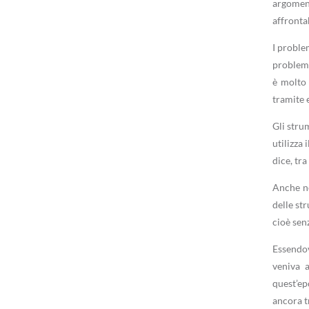
argomen
affronta
I problem
problemi 
è molto 
tramite 
Gli stru
utilizza 
dice, tra 
Anche ne
delle st
cioè senz
Essendovi
veniva a
quest’ep
ancora t