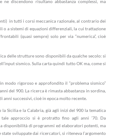
che ne discendono risultano abbastanza complessi, ma
enti) in tutti i corsi meccanica razionale, al contrario dei
 o a sistemi di equazioni differenziali, la cui trattazione
frontabili (quasi sempre) solo per via “numerica”, cioè
ca delle strutture sono disponibili da qualche secolo: si
 dell’input sismico. Sulla carta quindi tutto OK ma, come si
re in modo rigoroso e approfondito il “problema sismico”
 anni del 900. La ricerca è rimasta abbastanza in sordina,
gli anni successivi, cioè in epoca molto recente.
la Sicilia e la Calabria, già agli inizi del 900 la tematica
 tale approccio si è protratto fino agli anni ’70. Da
 la disponibilità di programmi ed elaboratori potenti, ma
 state sviluppate dai ricercatori, si riteneva l’argomento