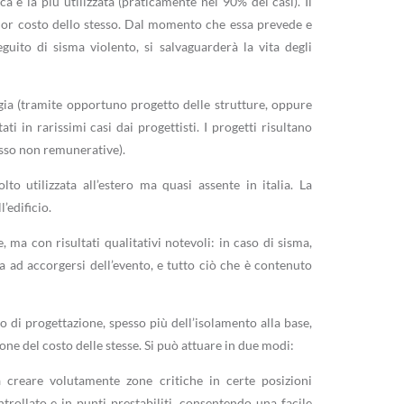
a è la più utilizzata (praticamente nel 90% dei casi). Il
inor costo dello stesso. Dal momento che essa prevede e
ito di sisma violento, si salvaguarderà la vita degli
rgia (tramite opportuno progetto delle strutture, oppure
i in rarissimi casi dai progettisti. I progetti risultano
esso non remunerative).
lto utilizzata all’estero ma quasi assente in italia. La
’edificio.
, ma con risultati qualitativi notevoli: in caso di sisma,
ca ad accorgersi dell’evento, e tutto ciò che è contenuto
to di progettazione, spesso più dell’isolamento alla base,
ne del costo delle stesse. Si può attuare in due modi:
 creare volutamente zone critiche in certe posizioni
rollato e in punti prestabiliti, consentendo una facile