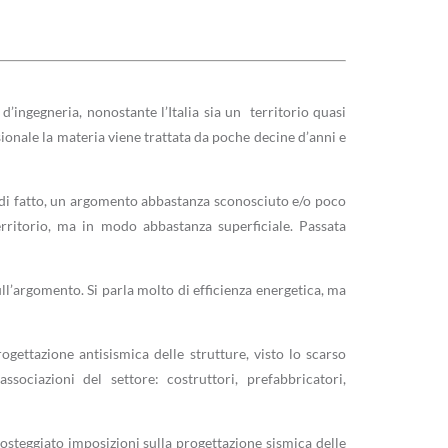
 d’ingegneria, nonostante l’Italia sia un territorio quasi
ssionale la materia viene trattata da poche decine d’anni e
, di fatto, un argomento abbastanza sconosciuto e/o poco
rritorio, ma in modo abbastanza superficiale. Passata
l’argomento. Si parla molto di efficienza energetica, ma
rogettazione antisismica delle strutture, visto lo scarso
sociazioni del settore: costruttori, prefabbricatori,
 osteggiato imposizioni sulla progettazione sismica delle