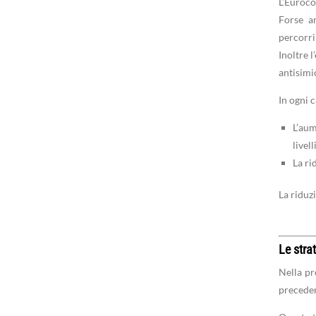
L’Euroco
Forse a
percorri
Inoltre 
antisimi
In ogni 
L’aum
livell
La ri
La riduzi
Le stra
Nella pr
precedent