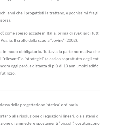
hi anni che i progettisti la trattano, e pochissimi fra gli
isorsa.
”, come spesso accade in Italia, prima di svegliarci tutti
uglia: Il crollo della scuola “Jovine” (2002).
ta in modo obbligatorio. Tuttavia la parte normativa che
i “rilevanti” o “strategici” (a carico soprattutto degli enti
ora oggi però, a distanza di più di 10 anni, molti edifici
’utilizzo.
lessa della progettazione “statica” ordinaria.
tano alla risoluzione di equazioni lineari, o a sistemi di
dizione di ammettere spostamenti “piccoli”, costituiscono