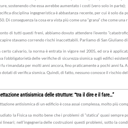
ture, sostenendo che essa avrebbe aumentato i costi (vero solo in parte);
ecifica disciplina ingegneristica è abbastanza recente, per cui è solo da poc
50. Di conseguenza la cosa era vista più come una “grana” che come una r
onto di tutti questi freni, abbiamo dovuto attendere l’evento “catastrofico
capire stavamo correndo rischi inaccettabili. Parliamo di San Giuliano di P
certo calvario, la norma è entrata in vigore nel 2005, ed ora è applica
 l’obbligatorietà delle verifiche di sicurezza sismica sugli edifici esistent
) fu rimandata per molti anni ancora, fino praticamente a pochi anni fa. Anc
dotati di verifica sismica. Quindi, di fatto, nessuno conosce il rischio dell
ttazione antisismica delle strutture: “tra il dire e il fare…”
ttazione antisismica di un edificio è cosa assai complessa, molto più comp
tudiato la Fisica sa molto bene che i problemi di “statica” quasi sempre por
i lineari; nell’ingegneria delle costruzioni questi problemi, sotto la con