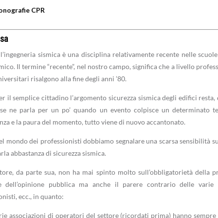
nografie CPR
sa
a, l’ingegneria sismica è una disciplina relativamente recente nelle scuole
mico. Il termine “recente”, nel nostro campo, significa che a livello profe
niversitari risalgono alla fine degli anni ’80.
r il semplice cittadino l’argomento sicurezza sismica degli edifici resta
 se ne parla per un po’ quando un evento colpisce un determinato te
nza e la paura del momento, tutto viene di nuovo accantonato.
l mondo dei professionisti dobbiamo segnalare una scarsa sensibilità sul
arla abbastanza di sicurezza sismica.
latore, da parte sua, non ha mai spinto molto sull’obbligatorietà della p
e dell’opinione pubblica ma anche il parere contrario delle varie as
nisti, ecc., in quanto:
rie associazioni di operatori del settore (ricordati prima) hanno sempre