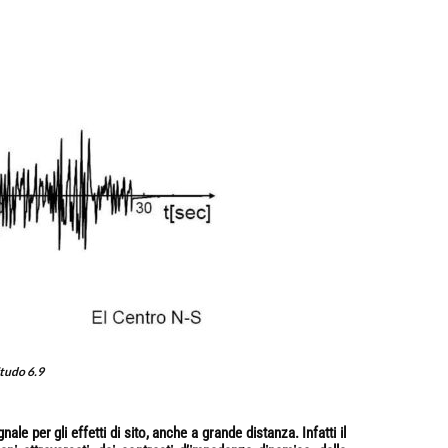
tudo 6.9
gnale per gli effetti di sito, anche a grande distanza.
Infatti il