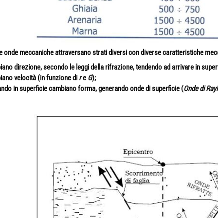
 onde meccaniche attraversano strati diversi con diverse caratteristiche mec
ano direzione, secondo le leggi della rifrazione, tendendo ad arrivare in superf
ano velocità (in funzione di
r
e
G
);
ando in superficie cambiano forma, generando onde di superficie (
Onde di Rayl