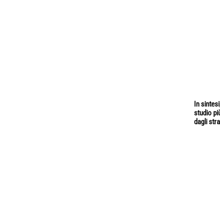
In sintes
studio pi
dagli stra