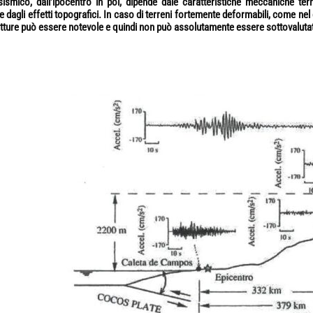
ismico, dall’ipocentro in poi, dipende dale caratteristiche meccaniche terr
e dagli effetti topografici. In caso di terreni fortemente deformabili, come nel
utture può essere notevole e quindi non può assolutamente essere sottovaluta