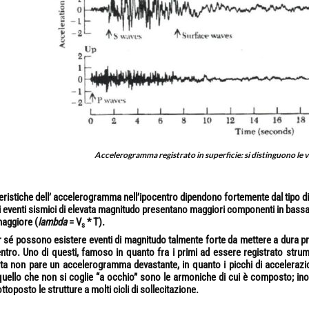
Accelerogramma registrato in superficie: si distinguono le v
eristiche dell’ accelerogramma nell’ipocentro dipendono fortemente dal tipo di
li eventi sismici di elevata magnitudo presentano maggiori componenti in bass
aggiore (
lambda
= V
* T).
s
r sé possono esistere eventi di magnitudo talmente forte da mettere a dura pr
entro. Uno di questi, famoso in quanto fra i primi ad essere registrato strum
sta non pare un accelerogramma devastante, in quanto i picchi di acceleraz
quello che non si coglie “a occhio” sono le armoniche di cui è composto; ino
ttoposto le strutture a molti cicli di sollecitazione.