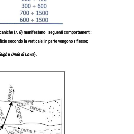
caniche (
r
,
G
) manifestano i seguenti comportamenti:
icie secondo la verticale; in parte vengono riflesse;
eigh
e
Onde di Lowe
).