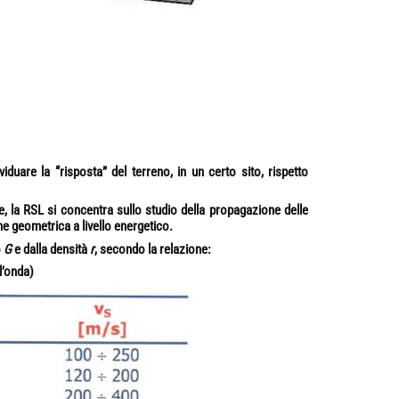
ividuare
la “risposta” del terreno
, in un certo sito, rispetto
e, la RSL si concentra sullo studio della propagazione delle
one geometrica a livello energetico.
o
G
e dalla densità
r
, secondo la relazione:
l’onda)