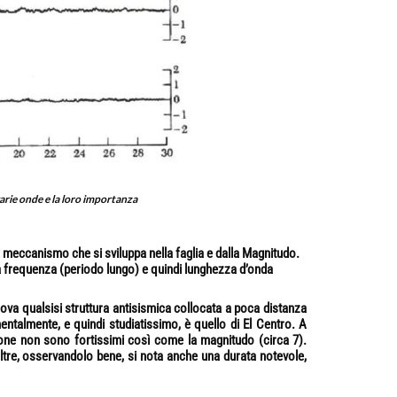
arie onde e la loro importanza
 meccanismo che si sviluppa nella faglia e dalla Magnitudo.
a frequenza (periodo lungo) e quindi lunghezza d’onda
ova qualsisi struttura antisismica collocata a poca distanza
entalmente, e quindi studiatissimo, è quello di El Centro. A
ione non sono fortissimi così come la magnitudo (circa 7).
ltre, osservandolo bene, si nota anche una durata notevole,