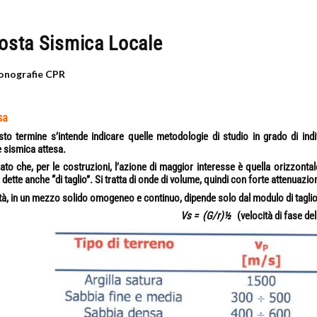
osta Sismica Locale
nografie CPR
sa
to termine s’intende indicare quelle metodologie di studio in grado di ind
e sismica attesa.
to che, per le costruzioni, l’azione di maggior interesse è quella orizzontal
, dette anche “di taglio”. Si tratta di onde di volume, quindi con forte attenuazi
tà, in un mezzo solido omogeneo e continuo, dipende solo dal modulo di tagli
Vs =
(G/r)½
(velocità di fase del