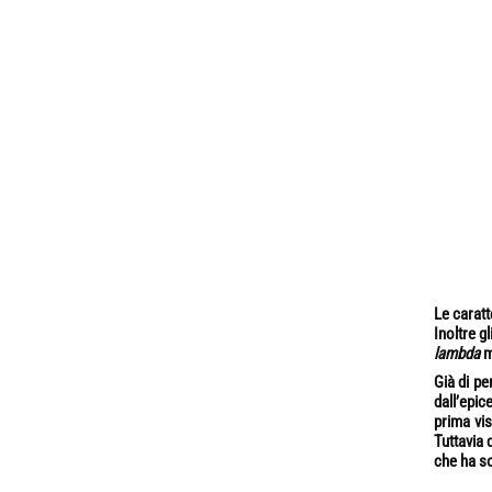
Le caratt
Inoltre g
lambda
m
Già di pe
dall’epic
prima vi
Tuttavia 
che ha so