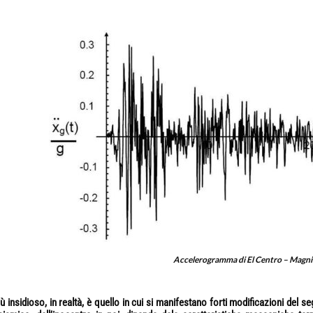
Accelerogramma di El Centro – Magni
iù insidioso, in realtà, è quello in cui si manifestano forti modificazioni del se