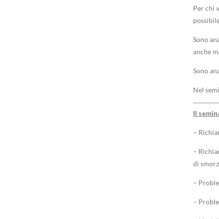
Per chi v
possibile
Sono anal
anche mod
Sono ana
Nel semin
Il semin
– Richiam
– Richia
di smorz
– Problem
– Problem