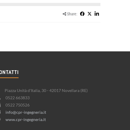
Share:
ONTATTI
Piazza Unità d'Italia, 30 - 42017 Novellara (RE)
0522 663833
0522 750526
info@cpr-ingegneria.it
www.cpr-ingegneria.it