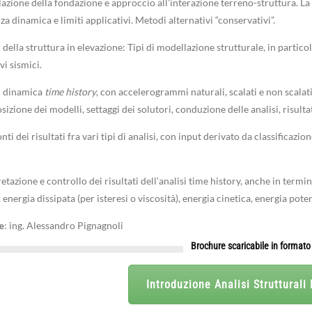
azione della fondazione e approccio all’interazione terreno-struttura. La 
a dinamica e limiti applicativi. Metodi alternativi “conservativi”.
 della struttura in elevazione: Tipi di modellazione strutturale, in partico
vi sismici.
i dinamica
time history
, con accelerogrammi naturali, scalati e non scalati
izione dei modelli, settaggi dei solutori, conduzione delle analisi, risultat
ti dei risultati fra vari tipi di analisi, con input derivato da classificazi
etazione e controllo dei risultati dell’analisi time history, anche in termi
 energia dissipata (per isteresi o viscosità), energia cinetica, energia poten
e
: ing. Alessandro Pignagnoli
Brochure scaricabile in formato
Introduzione Analisi Strutturali