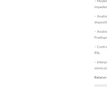
– Modell
impedenz
– Analisi
dispositi
– Analis
Predispos
– Confron
RSL.
– Interpr
sismico),
Relator