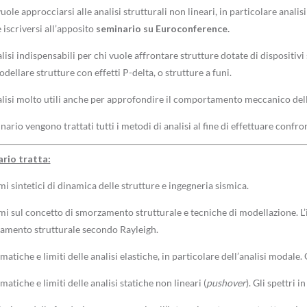
uole approcciarsi alle analisi strutturali non lineari, in particolare analis
 iscriversi all’apposito
seminario su Euroconference.
isi indispensabili per chi vuole affrontare strutture dotate di dispositivi s
ellare strutture con effetti P-delta, o strutture a funi.
lisi molto utili anche per approfondire il comportamento meccanico delle
ario vengono trattati tutti i metodi di analisi al fine di effettuare confro
ario tratta:
i sintetici di dinamica delle strutture e ingegneria sismica.
mi sul concetto di smorzamento strutturale e tecniche di modellazione. L’
amento strutturale secondo Rayleigh.
atiche e limiti delle analisi elastiche, in particolare dell’analisi modale. G
atiche e limiti delle analisi statiche non lineari (
pushover
). Gli spettri 