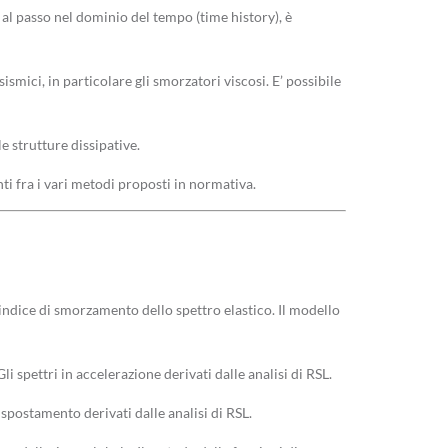
i al passo nel dominio del tempo (time history), è
ismici, in particolare gli smorzatori viscosi. E’ possibile
 strutture dissipative.
nti fra i vari metodi proposti in normativa.
indice di smorzamento dello spettro elastico. Il modello
li spettri in accelerazione derivati dalle analisi di RSL.
in spostamento derivati dalle analisi di RSL.