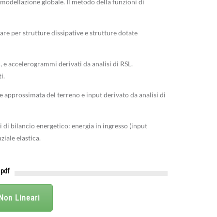
modellazione globale. Il metodo della funzioni di
lare per strutture dissipative e strutture dotate
, e accelerogrammi derivati da analisi di RSL.
i.
one approssimata del terreno e input derivato da analisi di
ni di bilancio energetico: energia in ingresso (input
ziale elastica.
 pdf
 Non Lineari