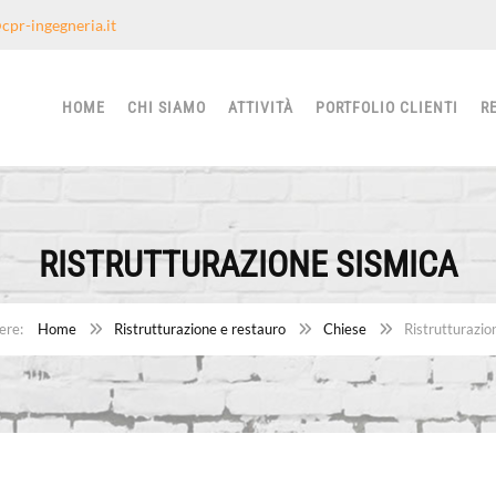
cpr-ingegneria.it
HOME
CHI SIAMO
ATTIVITÀ
PORTFOLIO CLIENTI
R
RISTRUTTURAZIONE SISMICA
Home
Ristrutturazione e restauro
Chiese
Ristrutturazio