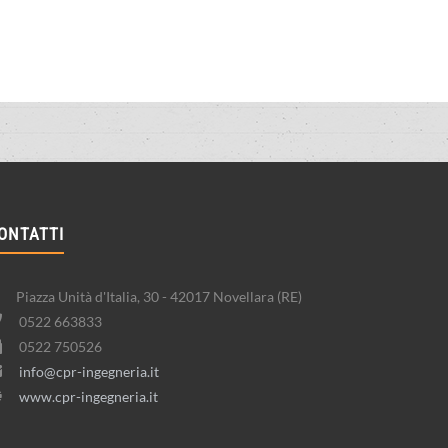
ONTATTI
Piazza Unità d'Italia, 30 - 42017 Novellara (RE)
0522 663833
0522 750526
info@cpr-ingegneria.it
www.cpr-ingegneria.it