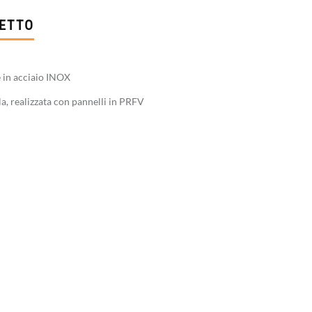
GETTO
e in acciaio INOX
a, realizzata con pannelli in PRFV