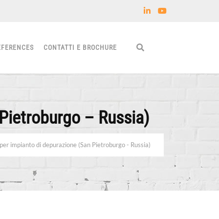
EFERENCES
CONTATTI E BROCHURE
 Pietroburgo – Russia)
per impianto di depurazione (San Pietroburgo - Russia)