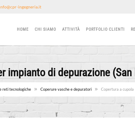
info@cpr-ingegneria.it
HOME
CHI SIAMO
ATTIVITÀ
PORTFOLIO CLIENTI
R
r impianto di depurazione (San
 reti tecnologiche
Coperure vasche e depuratori
Copertura a cupola 