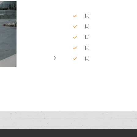
[..]
[..]
[..]
[..]
[..]