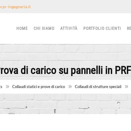
cpr-ingegneria.it
HOME
CHI SIAMO
ATTIVITÀ
PORTFOLIO CLIENTI
R
rova di carico su pannelli in PR
ts
Collaudi statici e prove di carico
Collaudi di strutture speciali