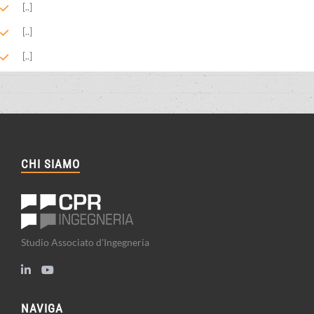
[..]
[..]
[..]
CHI SIAMO
Studio Associato d'Ingegneria
NAVIGA